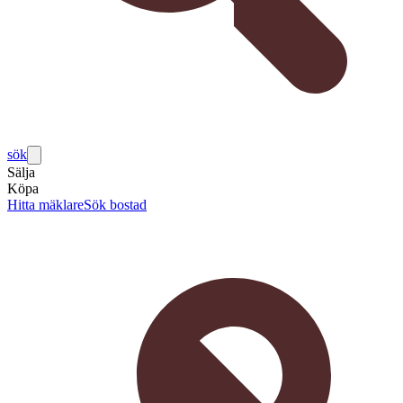
sök
Sälja
Köpa
Hitta mäklare
Sök bostad