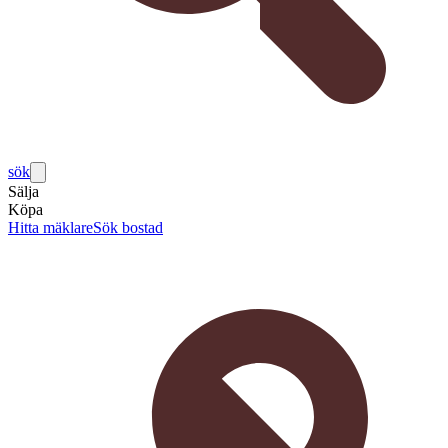
sök
Sälja
Köpa
Hitta mäklare
Sök bostad