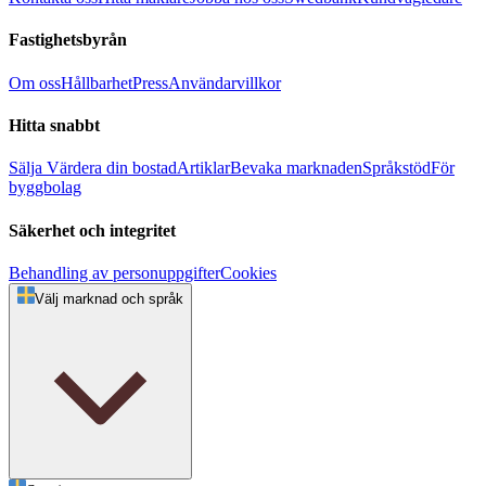
Fastighetsbyrån
Om oss
Hållbarhet
Press
Användarvillkor
Hitta snabbt
Sälja
Värdera din bostad
Artiklar
Bevaka marknaden
Språkstöd
För
byggbolag
Säkerhet och integritet
Behandling av personuppgifter
Cookies
Välj marknad och språk