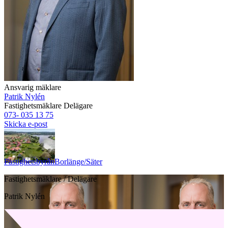
Ansvarig mäklare
Patrik Nylén
Fastighetsmäklare
Delägare
073- 035 13 75
Skicka e-post
Fastighetsbyrån
Borlänge/Säter
Fastighetsmäklare / Delägare
Patrik Nylén