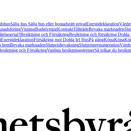
tidshus
Sälja hus
Sälja hus eller bostadsrätt privat
Energideklaration
Värder
nadsföring
Visning
Budgivning
Kontrakt
Tillträde
Bevaka marknaden
Slu
åtelseavtal?
Besiktning och Försäkring
Besiktning och försäkring Dolda
t
Energideklaration
Försäkring mot Dolda fel Hus
På gång
Köpa
Köpa
Köp
a hem
Bevaka marknaden
Slutprisbevakning
Slutprisprenumeration
Värde
esiktning och Försäkring
Vanliga besiktningstermer
Så tolkar du besikt