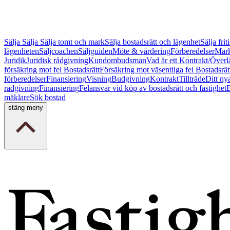
Sälja
Sälja
Sälja tomt och mark
Sälja bostadsrätt och lägenhet
Sälja fri
lägenheten
Säljcoachen
Säljguiden
Möte & värdering
Förberedelser
Mark
Juridik
Juridisk rådgivning
Kundombudsman
Vad är ett Kontrakt/Överl
försäkring mot fel Bostadsrätt
Försäkring mot väsentliga fel Bostadsrät
förberedelser
Finansiering
Visning
Budgivning
Kontrakt
Tillträde
Ditt ny
rådgivning
Finansiering
Felansvar vid köp av bostadsrätt och fastighet
B
mäklare
Sök bostad
stäng meny