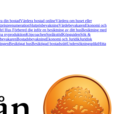
a din bostad
Värdera bostad online
Värdera om huset eller
tprisprenumeration
Slutprisbevakning
Värdebevakaren
Ekonomi och
 fel Hus
Förbered dig inför en besiktning av ditt hus
Besiktning med
a nyproduktion
Köpcoachen
Språkstöd
Köpguiden
Sök &
bevakaren
Bostadsbevakning
Ekonomi och Juridik
Juridisk
ningen
Besiktigat hus
Besiktigad bostadsrätt
Undersökningsplikt
Hitta