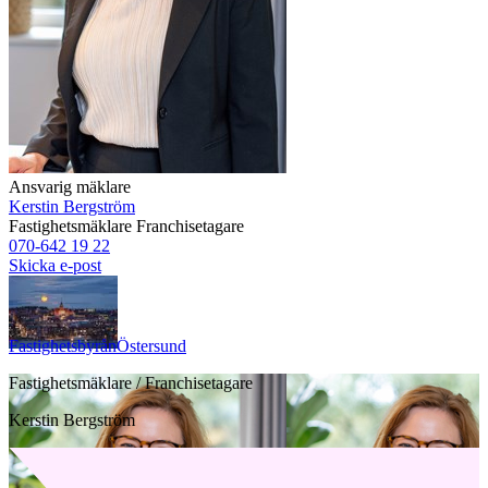
Ansvarig mäklare
Kerstin Bergström
Fastighetsmäklare
Franchisetagare
070-642 19 22
Skicka e-post
Fastighetsbyrån
Östersund
Fastighetsmäklare / Franchisetagare
Kerstin Bergström