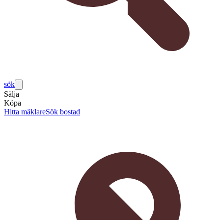
sök
Sälja
Köpa
Hitta mäklare
Sök bostad