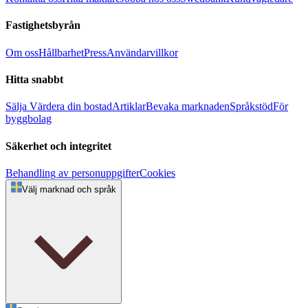
Fastighetsbyrån
Om oss
Hållbarhet
Press
Användarvillkor
Hitta snabbt
Sälja
Värdera din bostad
Artiklar
Bevaka marknaden
Språkstöd
För
byggbolag
Säkerhet och integritet
Behandling av personuppgifter
Cookies
Välj marknad och språk