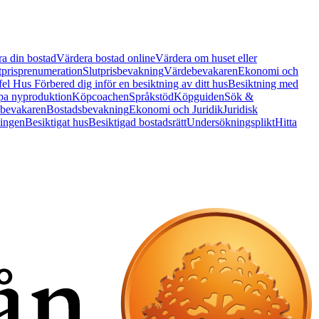
a din bostad
Värdera bostad online
Värdera om huset eller
tprisprenumeration
Slutprisbevakning
Värdebevakaren
Ekonomi och
 fel Hus
Förbered dig inför en besiktning av ditt hus
Besiktning med
a nyproduktion
Köpcoachen
Språkstöd
Köpguiden
Sök &
bevakaren
Bostadsbevakning
Ekonomi och Juridik
Juridisk
ningen
Besiktigat hus
Besiktigad bostadsrätt
Undersökningsplikt
Hitta