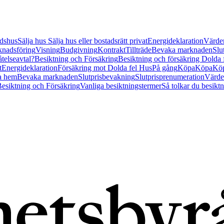
tidshus
Sälja hus
Sälja hus eller bostadsrätt privat
Energideklaration
Värder
nadsföring
Visning
Budgivning
Kontrakt
Tillträde
Bevaka marknaden
Slu
åtelseavtal?
Besiktning och Försäkring
Besiktning och försäkring Dolda
t
Energideklaration
Försäkring mot Dolda fel Hus
På gång
Köpa
Köpa
Köp
a hem
Bevaka marknaden
Slutprisbevakning
Slutprisprenumeration
Värde
esiktning och Försäkring
Vanliga besiktningstermer
Så tolkar du besikt