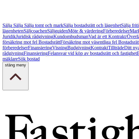
Sälja
Sälja
Sälja tomt och mark
Sälja bostadsrätt och lägenhet
Sälja fri
lägenheten
Säljcoachen
Säljguiden
Möte & värdering
Förberedelser
Mark
Juridik
Juridisk rådgivning
Kundombudsman
Vad är ett Kontrakt/Överl
försäkring mot fel Bostadsrätt
Försäkring mot väsentliga fel Bostadsrät
förberedelser
Finansiering
Visning
Budgivning
Kontrakt
Tillträde
Ditt ny
rådgivning
Finansiering
Felansvar vid köp av bostadsrätt och fastighet
B
mäklare
Sök bostad
stäng meny