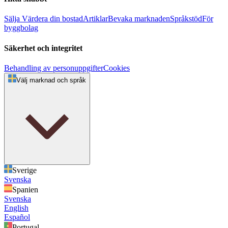
Sälja
Värdera din bostad
Artiklar
Bevaka marknaden
Språkstöd
För
byggbolag
Säkerhet och integritet
Behandling av personuppgifter
Cookies
Välj marknad och språk
Sverige
Svenska
Spanien
Svenska
English
Español
Portugal