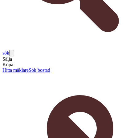
sök
Sälja
Köpa
Hitta mäklare
Sök bostad