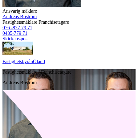
Ansvarig mäklare
Andreas Boström
Fastighetsmäklare
Franchisetagare
076 -877 79 71
0485-779 71
Skicka e-post
Fastighetsbyrån
Öland
Fastighetsmäklare / Franchisetagare
Andreas Boström