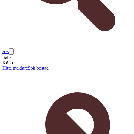
sök
Sälja
Köpa
Hitta mäklare
Sök bostad