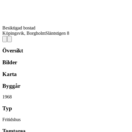
Besiktigad bostad
Köpingsvik, Borgholm
Släntstigen 8
Översikt
Bilder
Karta
Byggår
1968
Typ
Fritidshus
Tomtarea