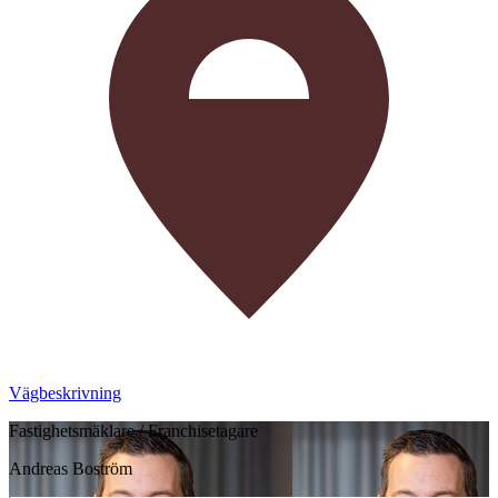
Vägbeskrivning
Fastighetsmäklare / Franchisetagare
Andreas Boström