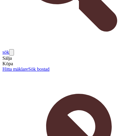
sök
Sälja
Köpa
Hitta mäklare
Sök bostad