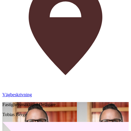
Vägbeskrivning
Fastighetsmäklare / Delägare
Tobias Berge