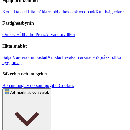
Hjälp och kontakt
Kontakta oss
Hitta mäklare
Jobba hos oss
Swedbank
Kundvägledare
Fastighetsbyrån
Om oss
Hållbarhet
Press
Användarvillkor
Hitta snabbt
Sälja
Värdera din bostad
Artiklar
Bevaka marknaden
Språkstöd
För
byggbolag
Säkerhet och integritet
Behandling av personuppgifter
Cookies
Välj marknad och språk