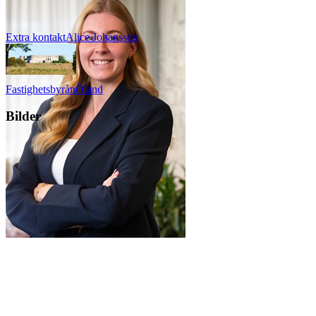
Extra kontakt
Alice
Johansson
Fastighetsbyrån
Öland
Bilder