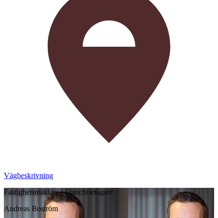
Vägbeskrivning
Fastighetsmäklare / Franchisetagare
Andreas Boström