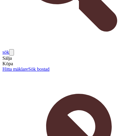
sök
Sälja
Köpa
Hitta mäklare
Sök bostad