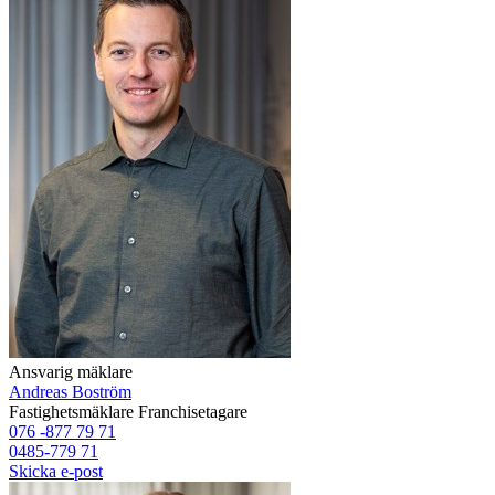
Ansvarig mäklare
Andreas Boström
Fastighetsmäklare
Franchisetagare
076 -877 79 71
0485-779 71
Skicka e-post