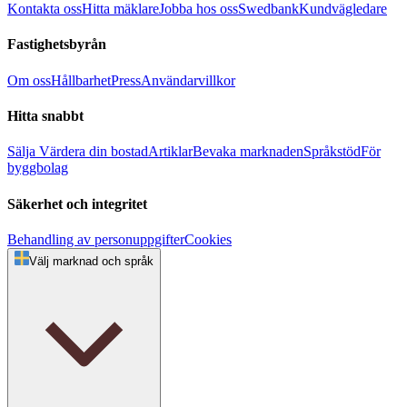
Kontakta oss
Hitta mäklare
Jobba hos oss
Swedbank
Kundvägledare
Fastighetsbyrån
Om oss
Hållbarhet
Press
Användarvillkor
Hitta snabbt
Sälja
Värdera din bostad
Artiklar
Bevaka marknaden
Språkstöd
För
byggbolag
Säkerhet och integritet
Behandling av personuppgifter
Cookies
Välj marknad och språk