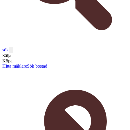
sök
Sälja
Köpa
Hitta mäklare
Sök bostad