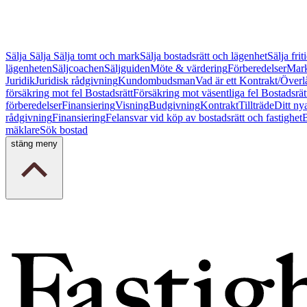
Sälja
Sälja
Sälja tomt och mark
Sälja bostadsrätt och lägenhet
Sälja fri
lägenheten
Säljcoachen
Säljguiden
Möte & värdering
Förberedelser
Mark
Juridik
Juridisk rådgivning
Kundombudsman
Vad är ett Kontrakt/Överl
försäkring mot fel Bostadsrätt
Försäkring mot väsentliga fel Bostadsrät
förberedelser
Finansiering
Visning
Budgivning
Kontrakt
Tillträde
Ditt ny
rådgivning
Finansiering
Felansvar vid köp av bostadsrätt och fastighet
B
mäklare
Sök bostad
stäng meny