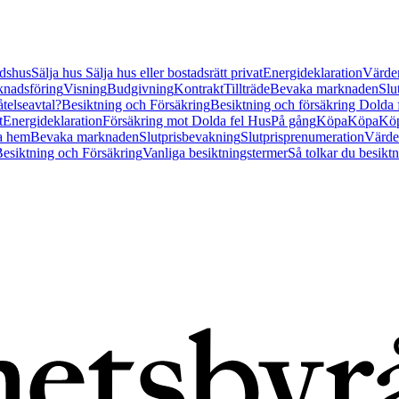
tidshus
Sälja hus
Sälja hus eller bostadsrätt privat
Energideklaration
Värder
nadsföring
Visning
Budgivning
Kontrakt
Tillträde
Bevaka marknaden
Slu
åtelseavtal?
Besiktning och Försäkring
Besiktning och försäkring Dolda
t
Energideklaration
Försäkring mot Dolda fel Hus
På gång
Köpa
Köpa
Köp
a hem
Bevaka marknaden
Slutprisbevakning
Slutprisprenumeration
Värde
esiktning och Försäkring
Vanliga besiktningstermer
Så tolkar du besikt