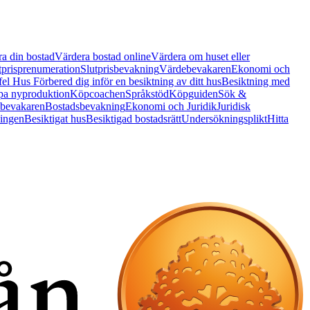
a din bostad
Värdera bostad online
Värdera om huset eller
tprisprenumeration
Slutprisbevakning
Värdebevakaren
Ekonomi och
 fel Hus
Förbered dig inför en besiktning av ditt hus
Besiktning med
a nyproduktion
Köpcoachen
Språkstöd
Köpguiden
Sök &
bevakaren
Bostadsbevakning
Ekonomi och Juridik
Juridisk
ningen
Besiktigat hus
Besiktigad bostadsrätt
Undersökningsplikt
Hitta