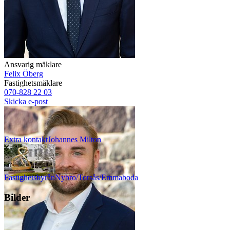
Ansvarig mäklare
Felix Öberg
Fastighetsmäklare
070-828 22 03
Skicka e-post
Extra kontakt
Johannes
Milton
Fastighetsbyrån
Nybro/Torsås/Emmaboda
Bilder