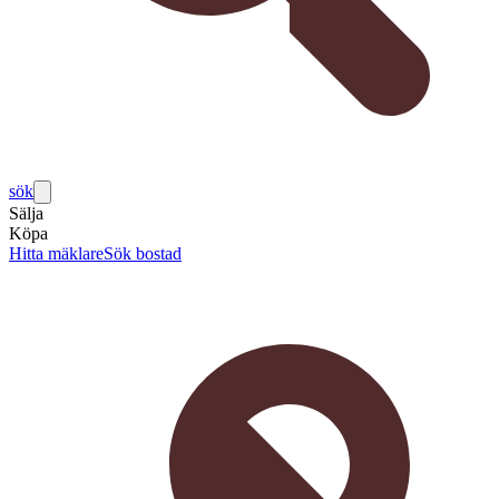
sök
Sälja
Köpa
Hitta mäklare
Sök bostad