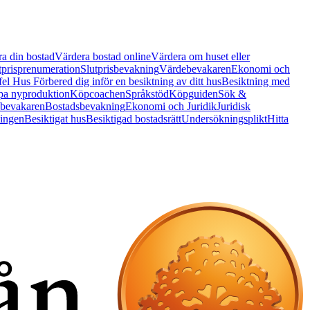
a din bostad
Värdera bostad online
Värdera om huset eller
tprisprenumeration
Slutprisbevakning
Värdebevakaren
Ekonomi och
 fel Hus
Förbered dig inför en besiktning av ditt hus
Besiktning med
a nyproduktion
Köpcoachen
Språkstöd
Köpguiden
Sök &
bevakaren
Bostadsbevakning
Ekonomi och Juridik
Juridisk
ningen
Besiktigat hus
Besiktigad bostadsrätt
Undersökningsplikt
Hitta