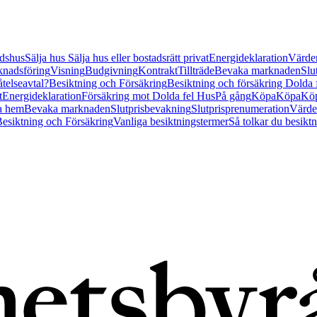
tidshus
Sälja hus
Sälja hus eller bostadsrätt privat
Energideklaration
Värder
nadsföring
Visning
Budgivning
Kontrakt
Tillträde
Bevaka marknaden
Slu
åtelseavtal?
Besiktning och Försäkring
Besiktning och försäkring Dolda
t
Energideklaration
Försäkring mot Dolda fel Hus
På gång
Köpa
Köpa
Köp
a hem
Bevaka marknaden
Slutprisbevakning
Slutprisprenumeration
Värde
esiktning och Försäkring
Vanliga besiktningstermer
Så tolkar du besikt