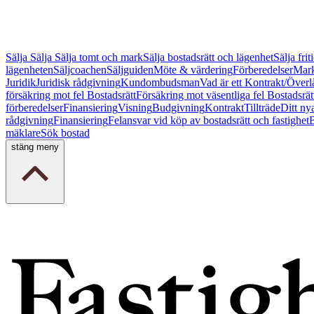
Sälja
Sälja
Sälja tomt och mark
Sälja bostadsrätt och lägenhet
Sälja fri
lägenheten
Säljcoachen
Säljguiden
Möte & värdering
Förberedelser
Mark
Juridik
Juridisk rådgivning
Kundombudsman
Vad är ett Kontrakt/Överl
försäkring mot fel Bostadsrätt
Försäkring mot väsentliga fel Bostadsrät
förberedelser
Finansiering
Visning
Budgivning
Kontrakt
Tillträde
Ditt ny
rådgivning
Finansiering
Felansvar vid köp av bostadsrätt och fastighet
B
mäklare
Sök bostad
stäng meny