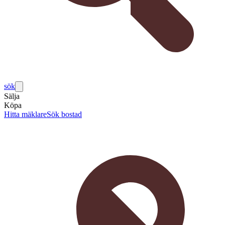
sök
Sälja
Köpa
Hitta mäklare
Sök bostad