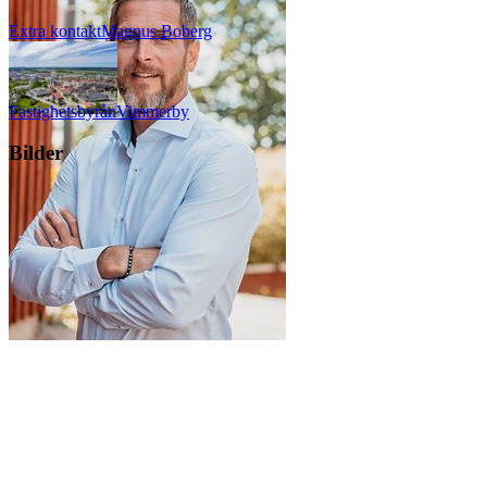
Extra kontakt
Magnus
Boberg
Fastighetsbyrån
Vimmerby
Bilder