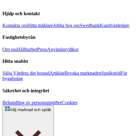
Hjälp och kontakt
Kontakta oss
Hitta mäklare
Jobba hos oss
Swedbank
Kundvägledare
Fastighetsbyrån
Om oss
Hållbarhet
Press
Användarvillkor
Hitta snabbt
Sälja
Värdera din bostad
Artiklar
Bevaka marknaden
Språkstöd
För
byggbolag
Säkerhet och integritet
Behandling av personuppgifter
Cookies
Välj marknad och språk