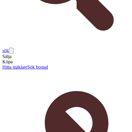
sök
Sälja
Köpa
Hitta mäklare
Sök bostad