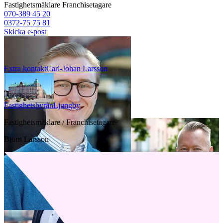
Fastighetsmäklare
Franchisetagare
070-389 45 20
0372-75 75 81
Skicka e-post
Extra kontakt
Carl-Johan
Larsson
Fastighetsbyrån
Ljungby
Fastighetsmäklare / Franchisetagare
Björn Larsson