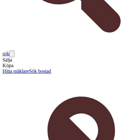
sök
Sälja
Köpa
Hitta mäklare
Sök bostad