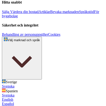
Hitta snabbt
Sälja
Värdera din bostad
Artiklar
Bevaka marknaden
Språkstöd
För
byggbolag
Säkerhet och integritet
Behandling av personuppgifter
Cookies
Välj marknad och språk
Sverige
Svenska
Spanien
Svenska
English
Español