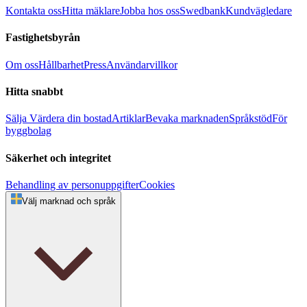
Kontakta oss
Hitta mäklare
Jobba hos oss
Swedbank
Kundvägledare
Fastighetsbyrån
Om oss
Hållbarhet
Press
Användarvillkor
Hitta snabbt
Sälja
Värdera din bostad
Artiklar
Bevaka marknaden
Språkstöd
För
byggbolag
Säkerhet och integritet
Behandling av personuppgifter
Cookies
Välj marknad och språk