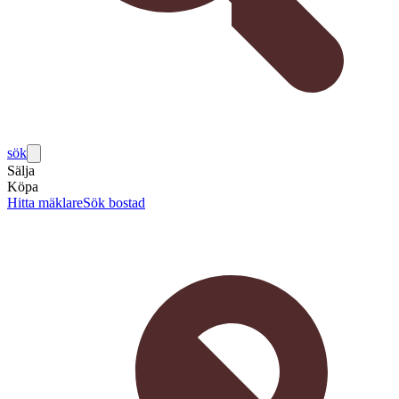
sök
Sälja
Köpa
Hitta mäklare
Sök bostad