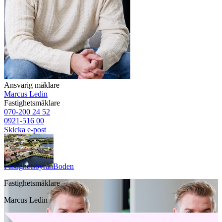
Ansvarig mäklare
Marcus Ledin
Fastighetsmäklare
070-200 24 52
0921-516 00
Skicka e-post
Fastighetsbyrån
Boden
Fastighetsmäklare
Marcus Ledin