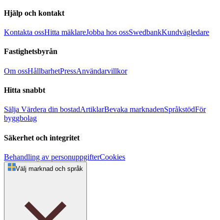
Hjälp och kontakt
Kontakta oss
Hitta mäklare
Jobba hos oss
Swedbank
Kundvägledare
Fastighetsbyrån
Om oss
Hållbarhet
Press
Användarvillkor
Hitta snabbt
Sälja
Värdera din bostad
Artiklar
Bevaka marknaden
Språkstöd
För
byggbolag
Säkerhet och integritet
Behandling av personuppgifter
Cookies
Välj marknad och språk