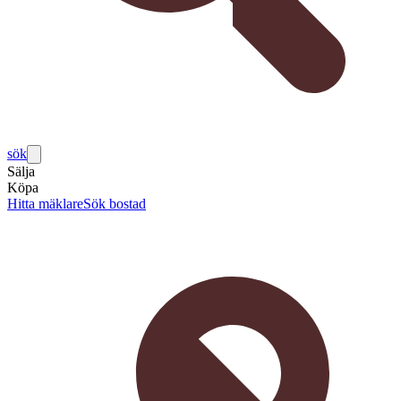
sök
Sälja
Köpa
Hitta mäklare
Sök bostad