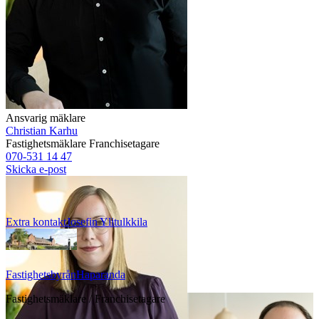
Ansvarig mäklare
Christian Karhu
Fastighetsmäklare
Franchisetagare
070-531 14 47
Skicka e-post
Extra kontakt
Josefin
Ylitulkkila
Fastighetsbyrån
Haparanda
Fastighetsmäklare / Franchisetagare