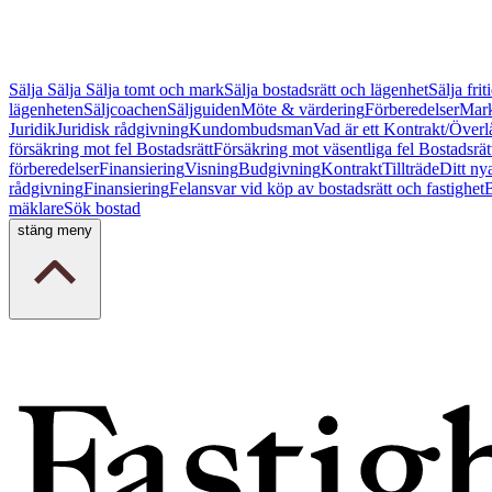
Sälja
Sälja
Sälja tomt och mark
Sälja bostadsrätt och lägenhet
Sälja fri
lägenheten
Säljcoachen
Säljguiden
Möte & värdering
Förberedelser
Mark
Juridik
Juridisk rådgivning
Kundombudsman
Vad är ett Kontrakt/Överl
försäkring mot fel Bostadsrätt
Försäkring mot väsentliga fel Bostadsrät
förberedelser
Finansiering
Visning
Budgivning
Kontrakt
Tillträde
Ditt ny
rådgivning
Finansiering
Felansvar vid köp av bostadsrätt och fastighet
B
mäklare
Sök bostad
stäng meny