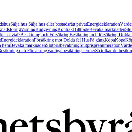
tidshus
Sälja hus
Sälja hus eller bostadsrätt privat
Energideklaration
Värder
nadsföring
Visning
Budgivning
Kontrakt
Tillträde
Bevaka marknaden
Slu
åtelseavtal?
Besiktning och Försäkring
Besiktning och försäkring Dolda
t
Energideklaration
Försäkring mot Dolda fel Hus
På gång
Köpa
Köpa
Köp
a hem
Bevaka marknaden
Slutprisbevakning
Slutprisprenumeration
Värde
esiktning och Försäkring
Vanliga besiktningstermer
Så tolkar du besikt