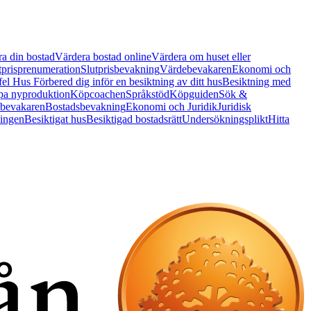
a din bostad
Värdera bostad online
Värdera om huset eller
tprisprenumeration
Slutprisbevakning
Värdebevakaren
Ekonomi och
 fel Hus
Förbered dig inför en besiktning av ditt hus
Besiktning med
a nyproduktion
Köpcoachen
Språkstöd
Köpguiden
Sök &
bevakaren
Bostadsbevakning
Ekonomi och Juridik
Juridisk
ningen
Besiktigat hus
Besiktigad bostadsrätt
Undersökningsplikt
Hitta