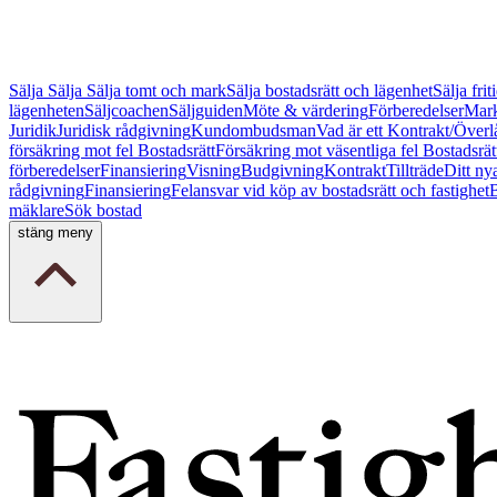
Sälja
Sälja
Sälja tomt och mark
Sälja bostadsrätt och lägenhet
Sälja fri
lägenheten
Säljcoachen
Säljguiden
Möte & värdering
Förberedelser
Mark
Juridik
Juridisk rådgivning
Kundombudsman
Vad är ett Kontrakt/Överl
försäkring mot fel Bostadsrätt
Försäkring mot väsentliga fel Bostadsrät
förberedelser
Finansiering
Visning
Budgivning
Kontrakt
Tillträde
Ditt ny
rådgivning
Finansiering
Felansvar vid köp av bostadsrätt och fastighet
B
mäklare
Sök bostad
stäng meny