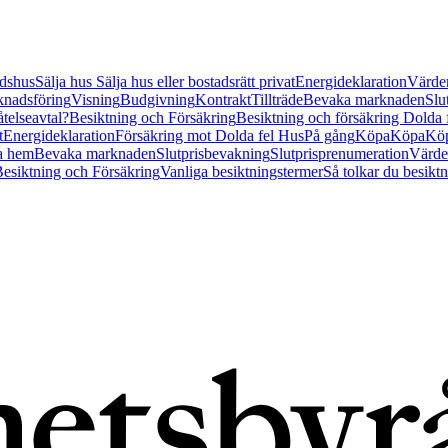
tidshus
Sälja hus
Sälja hus eller bostadsrätt privat
Energideklaration
Värder
nadsföring
Visning
Budgivning
Kontrakt
Tillträde
Bevaka marknaden
Slu
åtelseavtal?
Besiktning och Försäkring
Besiktning och försäkring Dolda
t
Energideklaration
Försäkring mot Dolda fel Hus
På gång
Köpa
Köpa
Köp
a hem
Bevaka marknaden
Slutprisbevakning
Slutprisprenumeration
Värde
esiktning och Försäkring
Vanliga besiktningstermer
Så tolkar du besikt