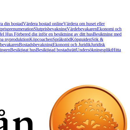
a din bostad
Värdera bostad online
Värdera om huset eller
tprisprenumeration
Slutprisbevakning
Värdebevakaren
Ekonomi och
 fel Hus
Förbered dig inför en besiktning av ditt hus
Besiktning med
a nyproduktion
Köpcoachen
Språkstöd
Köpguiden
Sök &
bevakaren
Bostadsbevakning
Ekonomi och Juridik
Juridisk
ningen
Besiktigat hus
Besiktigad bostadsrätt
Undersökningsplikt
Hitta