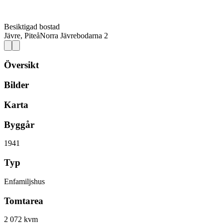
Besiktigad bostad
Jävre, Piteå
Norra Jävrebodarna 2
Översikt
Bilder
Karta
Byggår
1941
Typ
Enfamiljshus
Tomtarea
2 072 kvm