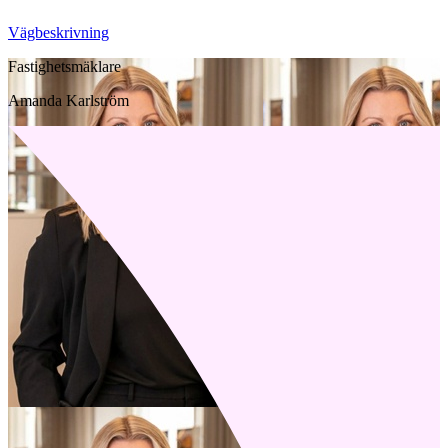
Vägbeskrivning
Fastighetsmäklare
Amanda Karlström