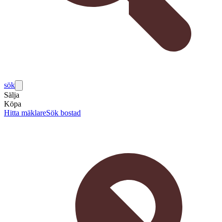
sök
Sälja
Köpa
Hitta mäklare
Sök bostad