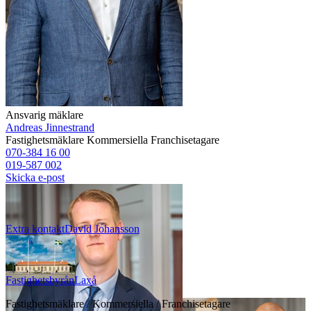
Ansvarig mäklare
Andreas Jinnestrand
Fastighetsmäklare
Kommersiella
Franchisetagare
070-384 16 00
019-587 002
Skicka e-post
Extra kontakt
David
Johansson
Fastighetsbyrån
Laxå
Fastighetsmäklare / Kommersiella / Franchisetagare