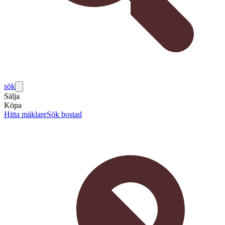
sök
Sälja
Köpa
Hitta mäklare
Sök bostad