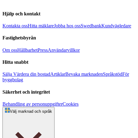
Hjälp och kontakt
Kontakta oss
Hitta mäklare
Jobba hos oss
Swedbank
Kundvägledare
Fastighetsbyrån
Om oss
Hållbarhet
Press
Användarvillkor
Hitta snabbt
Sälja
Värdera din bostad
Artiklar
Bevaka marknaden
Språkstöd
För
byggbolag
Säkerhet och integritet
Behandling av personuppgifter
Cookies
Välj marknad och språk