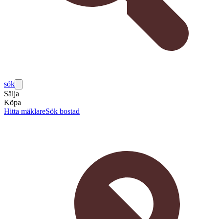
sök
Sälja
Köpa
Hitta mäklare
Sök bostad