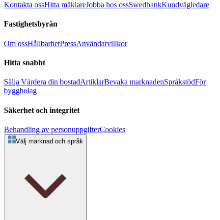
Kontakta oss
Hitta mäklare
Jobba hos oss
Swedbank
Kundvägledare
Fastighetsbyrån
Om oss
Hållbarhet
Press
Användarvillkor
Hitta snabbt
Sälja
Värdera din bostad
Artiklar
Bevaka marknaden
Språkstöd
För
byggbolag
Säkerhet och integritet
Behandling av personuppgifter
Cookies
Välj marknad och språk