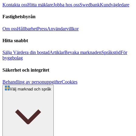
Kontakta oss
Hitta mäklare
Jobba hos oss
Swedbank
Kundvägledare
Fastighetsbyrån
Om oss
Hållbarhet
Press
Användarvillkor
Hitta snabbt
Sälja
Värdera din bostad
Artiklar
Bevaka marknaden
Språkstöd
För
byggbolag
Säkerhet och integritet
Behandling av personuppgifter
Cookies
Välj marknad och språk