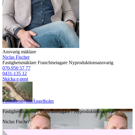
Ansvarig mäklare
Niclas Fischer
Fastighetsmäklare
Franchisetagare
Nyproduktionsansvarig
070-950 57 77
0431-135 12
Skicka e-post
Fastighetsbyrån
Ängelholm
Fastighetsmäklare / Franchisetagare / Nyproduktionsansvarig
Niclas Fischer