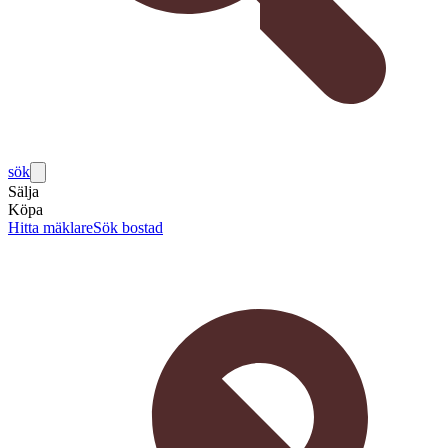
sök
Sälja
Köpa
Hitta mäklare
Sök bostad