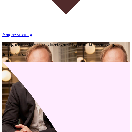
Vägbeskrivning
Fastighetsmäklare / Franchisetagare / Nyproduktionsansvarig
Johan Nilsson