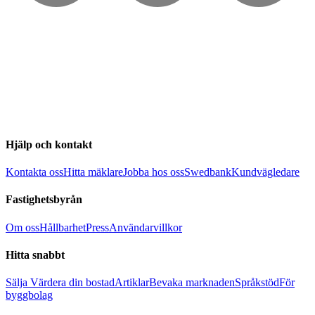
Hjälp och kontakt
Kontakta oss
Hitta mäklare
Jobba hos oss
Swedbank
Kundvägledare
Fastighetsbyrån
Om oss
Hållbarhet
Press
Användarvillkor
Hitta snabbt
Sälja
Värdera din bostad
Artiklar
Bevaka marknaden
Språkstöd
För
byggbolag