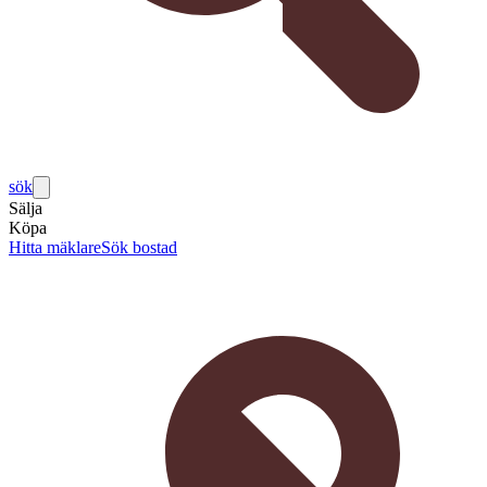
sök
Sälja
Köpa
Hitta mäklare
Sök bostad