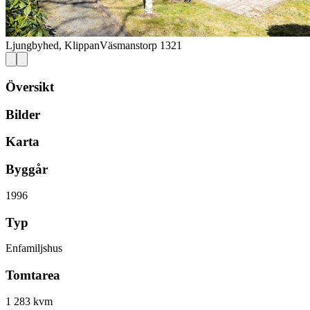
Ljungbyhed, Klippan
Väsmanstorp 1321
Översikt
Bilder
Karta
Byggår
1996
Typ
Enfamiljshus
Tomtarea
1 283 kvm