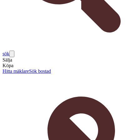
sök
Sälja
Köpa
Hitta mäklare
Sök bostad