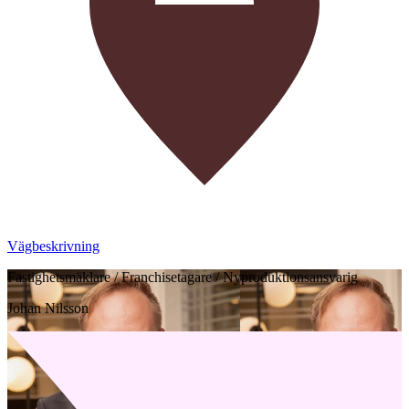
Vägbeskrivning
Fastighetsmäklare / Franchisetagare / Nyproduktionsansvarig
Johan Nilsson