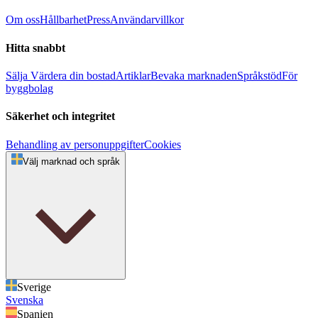
Om oss
Hållbarhet
Press
Användarvillkor
Hitta snabbt
Sälja
Värdera din bostad
Artiklar
Bevaka marknaden
Språkstöd
För
byggbolag
Säkerhet och integritet
Behandling av personuppgifter
Cookies
Välj marknad och språk
Sverige
Svenska
Spanien