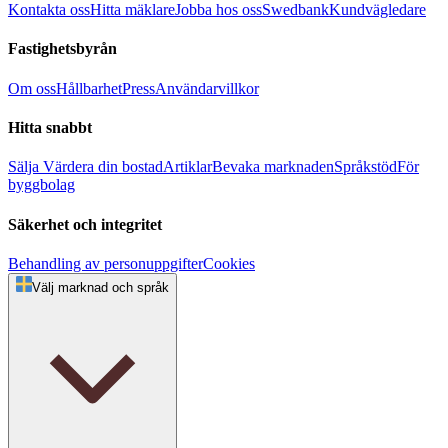
Kontakta oss
Hitta mäklare
Jobba hos oss
Swedbank
Kundvägledare
Fastighetsbyrån
Om oss
Hållbarhet
Press
Användarvillkor
Hitta snabbt
Sälja
Värdera din bostad
Artiklar
Bevaka marknaden
Språkstöd
För
byggbolag
Säkerhet och integritet
Behandling av personuppgifter
Cookies
Välj marknad och språk