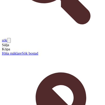
sök
Sälja
Köpa
Hitta mäklare
Sök bostad