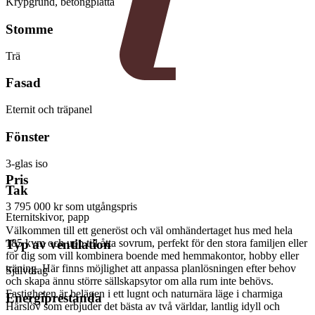
Krypgrund, betongplatta
Stomme
Trä
Fasad
Eternit och träpanel
Fönster
3-glas iso
Pris
Tak
3 795 000 kr
som utgångspris
Eternitskivor, papp
Välkommen till ett generöst och väl omhändertaget hus med hela
185 kvm och upp till åtta sovrum, perfekt för den stora familjen eller
Typ av ventilation
för dig som vill kombinera boende med hemmakontor, hobby eller
träning. Här finns möjlighet att anpassa planlösningen efter behov
Självdrag
och skapa ännu större sällskapsytor om alla rum inte behövs.
Fastigheten är belägen i ett lugnt och naturnära läge i charmiga
Energiprestanda
Härslöv som erbjuder det bästa av två världar, lantlig idyll och