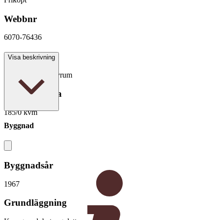
Webbnr
6070-76436
Antal rum
Visa beskrivning
8 rum varav 7 sovrum
Boarea/Biarea
185/0 kvm
Byggnad
Byggnadsår
1967
Grundläggning