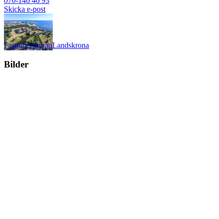
070-146 46 93
Skicka e-post
Fastighetsbyrån
Landskrona
Bilder