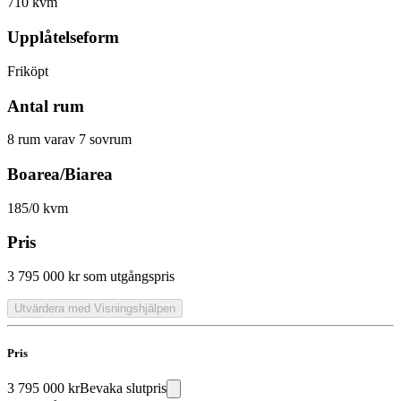
710 kvm
Upplåtelseform
Friköpt
Antal rum
8 rum varav 7 sovrum
Boarea/Biarea
185/0 kvm
Pris
3 795 000 kr
som utgångspris
Utvärdera med Visningshjälpen
Pris
3 795 000 kr
Bevaka slutpris