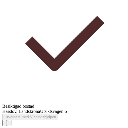
Besiktigad bostad
Härslöv, Landskrona
Utsiktsvägen 6
Utvärdera med Visningshjälpen