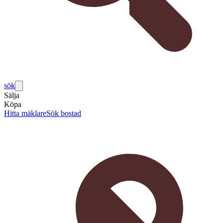
sök
Sälja
Köpa
Hitta mäklare
Sök bostad