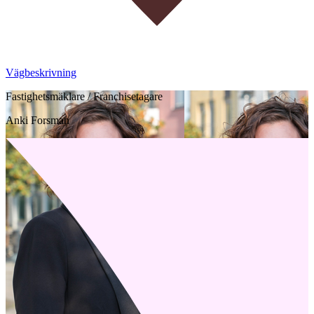
Vägbeskrivning
Fastighetsmäklare / Franchisetagare
Anki Forsman