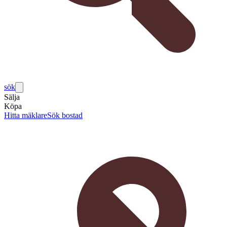
sök
Sälja
Köpa
Hitta mäklare
Sök bostad