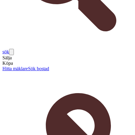
sök
Sälja
Köpa
Hitta mäklare
Sök bostad