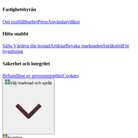
Fastighetsbyrån
Om oss
Hållbarhet
Press
Användarvillkor
Hitta snabbt
Sälja
Värdera din bostad
Artiklar
Bevaka marknaden
Språkstöd
För
byggbolag
Säkerhet och integritet
Behandling av personuppgifter
Cookies
Välj marknad och språk
Sverige