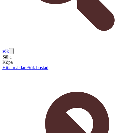
sök
Sälja
Köpa
Hitta mäklare
Sök bostad