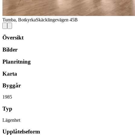
Tumba, Botkyrka
Skäcklingevägen 45B
Översikt
Bilder
Planritning
Karta
Byggår
1985
Typ
Lägenhet
Upplåtelseform