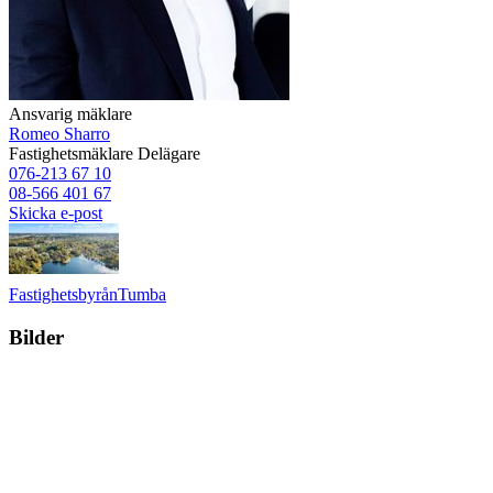
Ansvarig mäklare
Romeo Sharro
Fastighetsmäklare
Delägare
076-213 67 10
08-566 401 67
Skicka e-post
Fastighetsbyrån
Tumba
Bilder