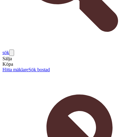
sök
Sälja
Köpa
Hitta mäklare
Sök bostad