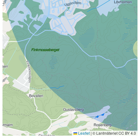
Leaflet
|
© Lantmäteriet CC BY 4.0