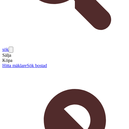
sök
Sälja
Köpa
Hitta mäklare
Sök bostad