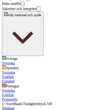
Hitta snabbt
Säkerhet och integritet
Välj marknad och språk
Sverige
Svenska
Spanien
Svenska
English
Español
Portugal
Svenska
English
Português
© Swedbank Fastighetsbyrå AB
Sitemap