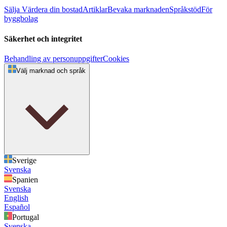
Sälja
Värdera din bostad
Artiklar
Bevaka marknaden
Språkstöd
För
byggbolag
Säkerhet och integritet
Behandling av personuppgifter
Cookies
Välj marknad och språk
Sverige
Svenska
Spanien
Svenska
English
Español
Portugal
Svenska