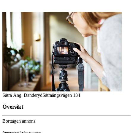
Sätra Äng, Danderyd
Sätraängsvägen 134
Översikt
Borttagen annons
Annonsen är borttagen