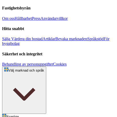
Fastighetsbyrån
Om oss
Hållbarhet
Press
Användarvillkor
Hitta snabbt
Sälja
Värdera din bostad
Artiklar
Bevaka marknaden
Språkstöd
För
byggbolag
Säkerhet och integritet
Behandling av personuppgifter
Cookies
Välj marknad och språk
Sverige