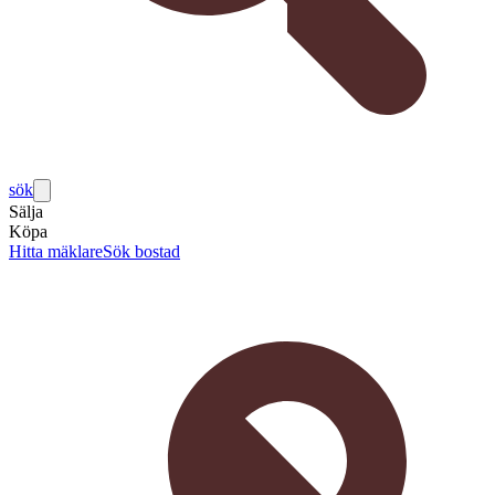
sök
Sälja
Köpa
Hitta mäklare
Sök bostad