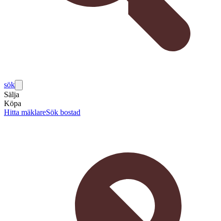
sök
Sälja
Köpa
Hitta mäklare
Sök bostad