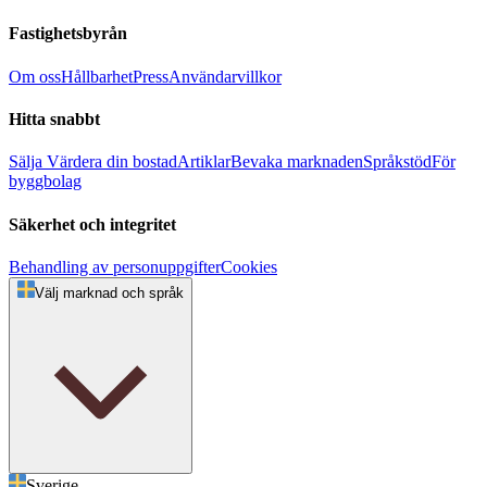
Fastighetsbyrån
Om oss
Hållbarhet
Press
Användarvillkor
Hitta snabbt
Sälja
Värdera din bostad
Artiklar
Bevaka marknaden
Språkstöd
För
byggbolag
Säkerhet och integritet
Behandling av personuppgifter
Cookies
Välj marknad och språk
Sverige