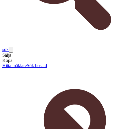
sök
Sälja
Köpa
Hitta mäklare
Sök bostad