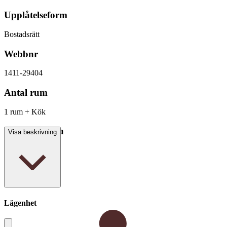
Upplåtelseform
Bostadsrätt
Webbnr
1411-29404
Antal rum
1 rum + Kök
Boarea/Biarea
Visa beskrivning
33 kvm
Lägenhet