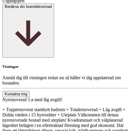
Utgångspris
Beräkna din boendekostnad
Visningar
Anmäl dig till visningen redan nu så håller vi dig uppdaterad om
bostaden.
Kontakta mig
Nyrenoverad 1:a med låg avgift!
+ Topprenoverat stambytt badrum + Totalrenoverad + Låg avgift +
Dolda värden i 15 hyresrätter + Uteplats Välkommen till denna
nyrenoverade bostad med uteplats! Kvadratsmart och välplanerad
lägenhet belägen i en eftertraktad förening med god ekonomi. Här
finns ett lättmöblerat allrum, separat kök, klädkammare och stambytt