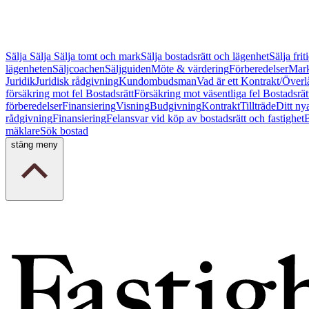
Sälja
Sälja
Sälja tomt och mark
Sälja bostadsrätt och lägenhet
Sälja fri
lägenheten
Säljcoachen
Säljguiden
Möte & värdering
Förberedelser
Mark
Juridik
Juridisk rådgivning
Kundombudsman
Vad är ett Kontrakt/Överl
försäkring mot fel Bostadsrätt
Försäkring mot väsentliga fel Bostadsrät
förberedelser
Finansiering
Visning
Budgivning
Kontrakt
Tillträde
Ditt ny
rådgivning
Finansiering
Felansvar vid köp av bostadsrätt och fastighet
B
mäklare
Sök bostad
stäng meny