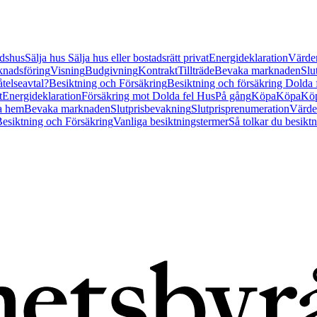
tidshus
Sälja hus
Sälja hus eller bostadsrätt privat
Energideklaration
Värder
nadsföring
Visning
Budgivning
Kontrakt
Tillträde
Bevaka marknaden
Slu
åtelseavtal?
Besiktning och Försäkring
Besiktning och försäkring Dolda
t
Energideklaration
Försäkring mot Dolda fel Hus
På gång
Köpa
Köpa
Köp
a hem
Bevaka marknaden
Slutprisbevakning
Slutprisprenumeration
Värde
esiktning och Försäkring
Vanliga besiktningstermer
Så tolkar du besikt