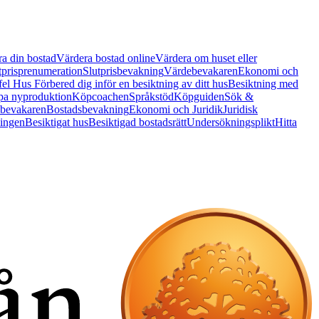
a din bostad
Värdera bostad online
Värdera om huset eller
tprisprenumeration
Slutprisbevakning
Värdebevakaren
Ekonomi och
 fel Hus
Förbered dig inför en besiktning av ditt hus
Besiktning med
a nyproduktion
Köpcoachen
Språkstöd
Köpguiden
Sök &
bevakaren
Bostadsbevakning
Ekonomi och Juridik
Juridisk
ningen
Besiktigat hus
Besiktigad bostadsrätt
Undersökningsplikt
Hitta