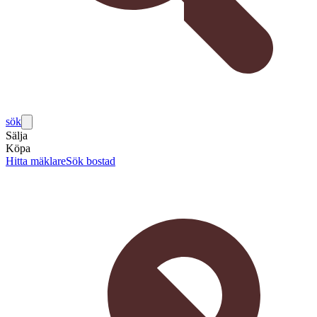
sök
Sälja
Köpa
Hitta mäklare
Sök bostad