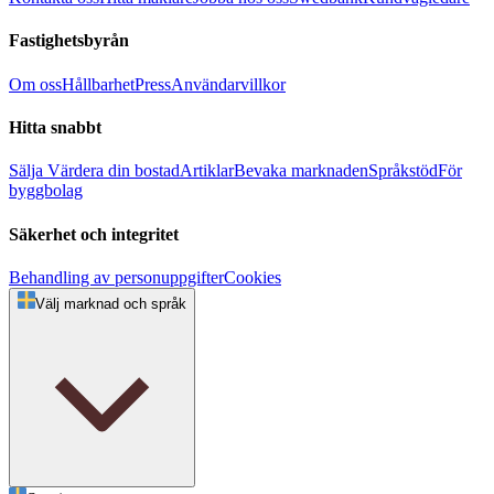
Fastighetsbyrån
Om oss
Hållbarhet
Press
Användarvillkor
Hitta snabbt
Sälja
Värdera din bostad
Artiklar
Bevaka marknaden
Språkstöd
För
byggbolag
Säkerhet och integritet
Behandling av personuppgifter
Cookies
Välj marknad och språk