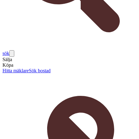
sök
Sälja
Köpa
Hitta mäklare
Sök bostad