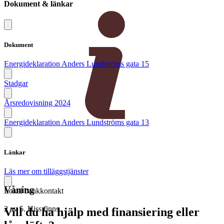
Dokument & länkar
Dokument
Energideklaration Anders Lundströms gata 15
Stadgar
Årsredovisning 2024
Energideklaration Anders Lundströms gata 13
Länkar
Läs mer om tilläggstjänster
Våning
Lokal bankkontakt
2 av 5. Hiss finns
Vill du ha hjälp med finansiering eller