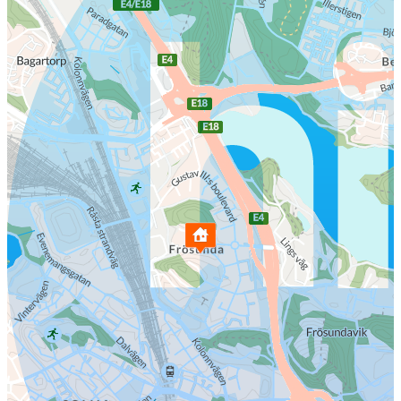
träffa dig och visa allt detta underbara hem har att erbjuda! Kontakta
ansvarig mäklare Viktor Milovanovic för vidare information samt
eventuell privatvisning, 070-982 03 82.