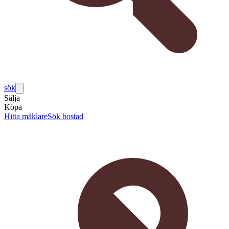
sök
Sälja
Köpa
Hitta mäklare
Sök bostad