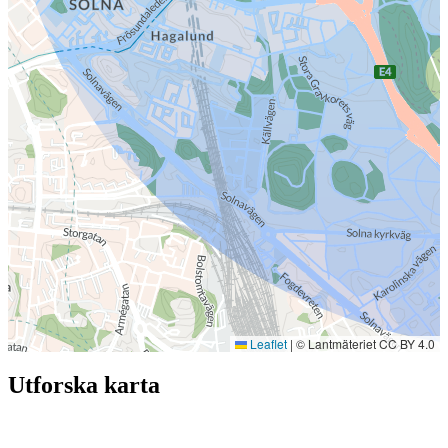
Leaflet
|
© Lantmäteriet CC BY 4.0
Utforska karta