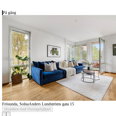
På gång
Frösunda, Solna
Anders Lundströms gata 15
Utvärdera med Visningshjälpen