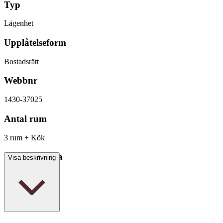
Typ
Lägenhet
Upplåtelseform
Bostadsrätt
Webbnr
1430-37025
Antal rum
3 rum + Kök
Boarea/Biarea
Visa beskrivning
88 kvm