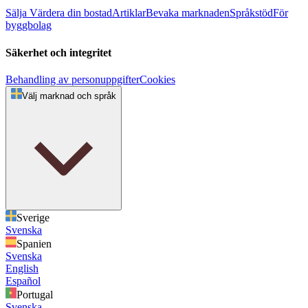
Sälja
Värdera din bostad
Artiklar
Bevaka marknaden
Språkstöd
För
byggbolag
Säkerhet och integritet
Behandling av personuppgifter
Cookies
Välj marknad och språk
Sverige
Svenska
Spanien
Svenska
English
Español
Portugal
Svenska