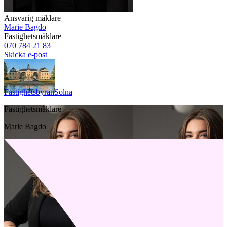
Ansvarig mäklare
Marie Bagdo
Fastighetsmäklare
070 784 21 83
Skicka e-post
Fastighetsbyrån
Solna
Fastighetsmäklare
Marie Bagdo