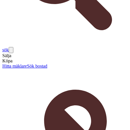
sök
Sälja
Köpa
Hitta mäklare
Sök bostad