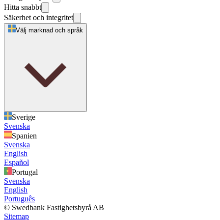
Hitta snabbt
Säkerhet och integritet
Välj marknad och språk
Sverige
Svenska
Spanien
Svenska
English
Español
Portugal
Svenska
English
Português
© Swedbank Fastighetsbyrå AB
Sitemap