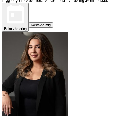
Ligg steget före och boka en kostnadsfri värdering av din bostad.
Kontakta mig
Boka värdering