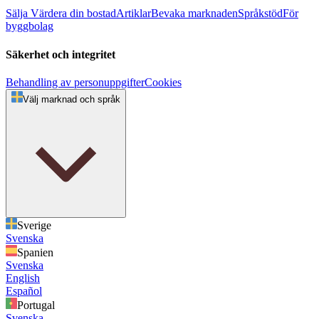
Sälja
Värdera din bostad
Artiklar
Bevaka marknaden
Språkstöd
För
byggbolag
Säkerhet och integritet
Behandling av personuppgifter
Cookies
Välj marknad och språk
Sverige
Svenska
Spanien
Svenska
English
Español
Portugal
Svenska