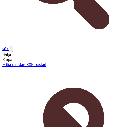
sök
Sälja
Köpa
Hitta mäklare
Sök bostad