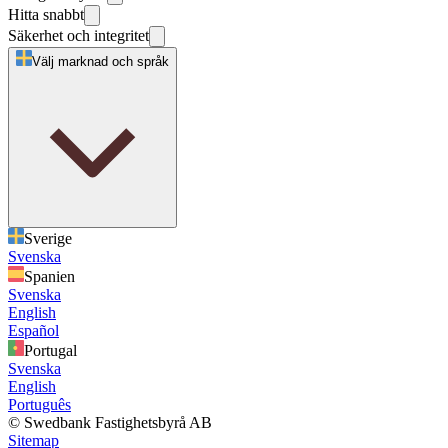
Hitta snabbt
Säkerhet och integritet
Välj marknad och språk
Sverige
Svenska
Spanien
Svenska
English
Español
Portugal
Svenska
English
Português
© Swedbank Fastighetsbyrå AB
Sitemap