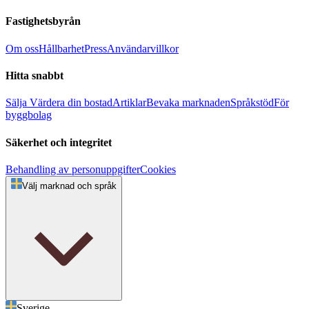
Fastighetsbyrån
Om oss
Hållbarhet
Press
Användarvillkor
Hitta snabbt
Sälja
Värdera din bostad
Artiklar
Bevaka marknaden
Språkstöd
För
byggbolag
Säkerhet och integritet
Behandling av personuppgifter
Cookies
Välj marknad och språk
Sverige