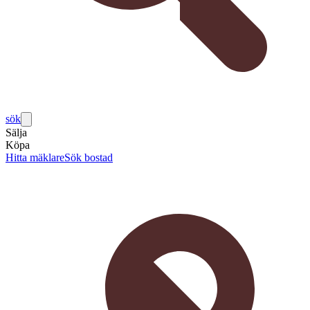
sök
Sälja
Köpa
Hitta mäklare
Sök bostad