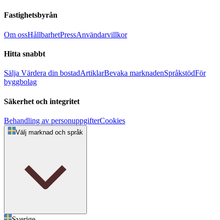
Fastighetsbyrån
Om oss
Hållbarhet
Press
Användarvillkor
Hitta snabbt
Sälja
Värdera din bostad
Artiklar
Bevaka marknaden
Språkstöd
För
byggbolag
Säkerhet och integritet
Behandling av personuppgifter
Cookies
Välj marknad och språk
Sverige