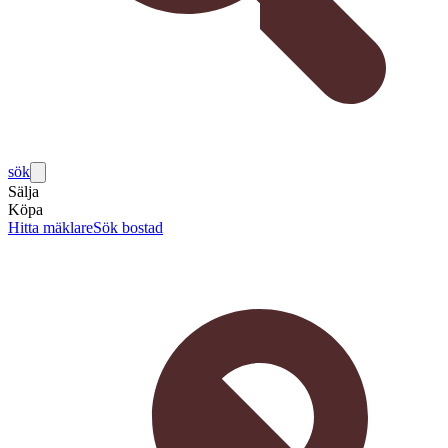
sök
Sälja
Köpa
Hitta mäklare
Sök bostad