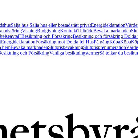
tidshus
Sälja hus
Sälja hus eller bostadsrätt privat
Energideklaration
Värder
nadsföring
Visning
Budgivning
Kontrakt
Tillträde
Bevaka marknaden
Slu
åtelseavtal?
Besiktning och Försäkring
Besiktning och försäkring Dolda
t
Energideklaration
Försäkring mot Dolda fel Hus
På gång
Köpa
Köpa
Köp
a hem
Bevaka marknaden
Slutprisbevakning
Slutprisprenumeration
Värde
esiktning och Försäkring
Vanliga besiktningstermer
Så tolkar du besikt