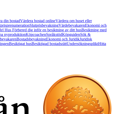
a din bostad
Värdera bostad online
Värdera om huset eller
tprisprenumeration
Slutprisbevakning
Värdebevakaren
Ekonomi och
 fel Hus
Förbered dig inför en besiktning av ditt hus
Besiktning med
a nyproduktion
Köpcoachen
Språkstöd
Köpguiden
Sök &
bevakaren
Bostadsbevakning
Ekonomi och Juridik
Juridisk
ningen
Besiktigat hus
Besiktigad bostadsrätt
Undersökningsplikt
Hitta