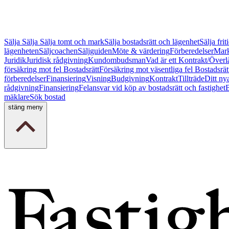
Sälja
Sälja
Sälja tomt och mark
Sälja bostadsrätt och lägenhet
Sälja fri
lägenheten
Säljcoachen
Säljguiden
Möte & värdering
Förberedelser
Mark
Juridik
Juridisk rådgivning
Kundombudsman
Vad är ett Kontrakt/Överl
försäkring mot fel Bostadsrätt
Försäkring mot väsentliga fel Bostadsrät
förberedelser
Finansiering
Visning
Budgivning
Kontrakt
Tillträde
Ditt ny
rådgivning
Finansiering
Felansvar vid köp av bostadsrätt och fastighet
B
mäklare
Sök bostad
stäng meny