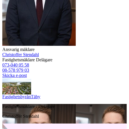
Ansvarig mäklare
Christoffer Stendahl
Fastighetsmäklare
Delägare
073-040 05 58
08-578 979 03
Skicka e-post
Fastighetsbyrån
Täby
Fastighetsmäklare / Delägare
Christoffer Stendahl