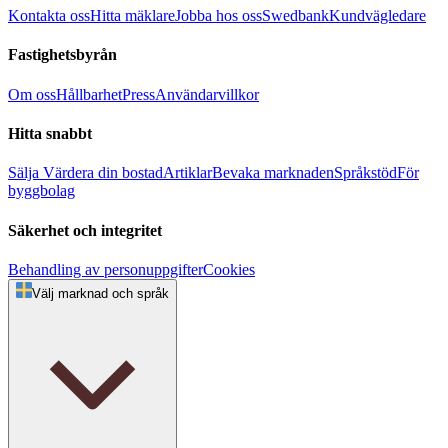
Kontakta oss
Hitta mäklare
Jobba hos oss
Swedbank
Kundvägledare
Fastighetsbyrån
Om oss
Hållbarhet
Press
Användarvillkor
Hitta snabbt
Sälja
Värdera din bostad
Artiklar
Bevaka marknaden
Språkstöd
För
byggbolag
Säkerhet och integritet
Behandling av personuppgifter
Cookies
Välj marknad och språk