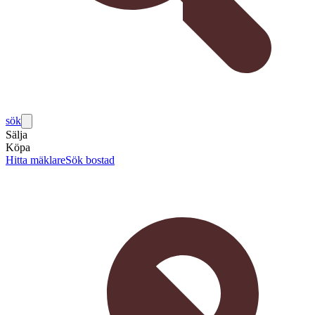
sök
Sälja
Köpa
Hitta mäklare
Sök bostad