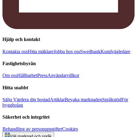
Hjälp och kontakt
Kontakta oss
Hitta mäklare
Jobba hos oss
Swedbank
Kundvägledare
Fastighetsbyrån
Om oss
Hållbarhet
Press
Användarvillkor
Hitta snabbt
Sälja
Värdera din bostad
Artiklar
Bevaka marknaden
Språkstöd
För
byggbolag
Säkerhet och integritet
Behandling av personuppgifter
Cookies
Välj marknad och språk