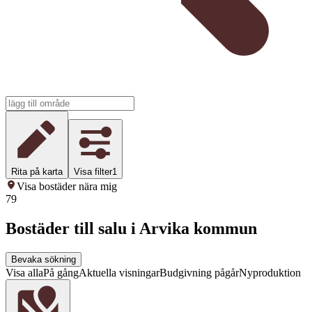
Rita på karta
Visa filter
1
Visa bostäder nära mig
79
Bostäder till salu i Arvika kommun
Bevaka sökning
Visa alla
På gång
Aktuella visningar
Budgivning pågår
Nyproduktion