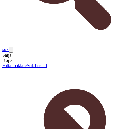
sök
Sälja
Köpa
Hitta mäklare
Sök bostad