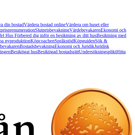
a din bostad
Värdera bostad online
Värdera om huset eller
tprisprenumeration
Slutprisbevakning
Värdebevakaren
Ekonomi och
 fel Hus
Förbered dig inför en besiktning av ditt hus
Besiktning med
a nyproduktion
Köpcoachen
Språkstöd
Köpguiden
Sök &
bevakaren
Bostadsbevakning
Ekonomi och Juridik
Juridisk
ningen
Besiktigat hus
Besiktigad bostadsrätt
Undersökningsplikt
Hitta