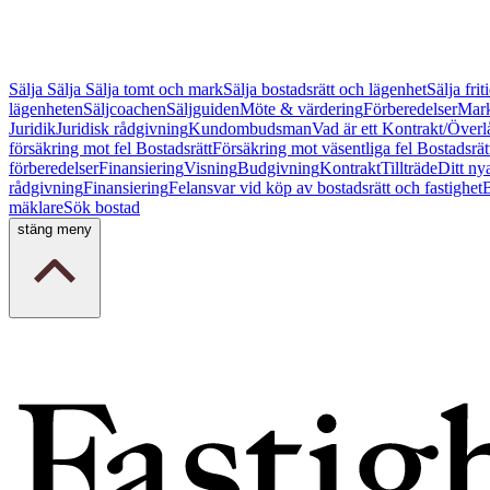
Sälja
Sälja
Sälja tomt och mark
Sälja bostadsrätt och lägenhet
Sälja fri
lägenheten
Säljcoachen
Säljguiden
Möte & värdering
Förberedelser
Mark
Juridik
Juridisk rådgivning
Kundombudsman
Vad är ett Kontrakt/Överl
försäkring mot fel Bostadsrätt
Försäkring mot väsentliga fel Bostadsrät
förberedelser
Finansiering
Visning
Budgivning
Kontrakt
Tillträde
Ditt ny
rådgivning
Finansiering
Felansvar vid köp av bostadsrätt och fastighet
B
mäklare
Sök bostad
stäng meny