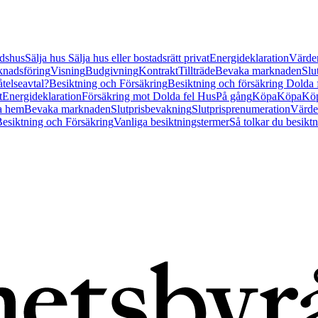
tidshus
Sälja hus
Sälja hus eller bostadsrätt privat
Energideklaration
Värder
nadsföring
Visning
Budgivning
Kontrakt
Tillträde
Bevaka marknaden
Slu
åtelseavtal?
Besiktning och Försäkring
Besiktning och försäkring Dolda
t
Energideklaration
Försäkring mot Dolda fel Hus
På gång
Köpa
Köpa
Köp
a hem
Bevaka marknaden
Slutprisbevakning
Slutprisprenumeration
Värde
esiktning och Försäkring
Vanliga besiktningstermer
Så tolkar du besikt