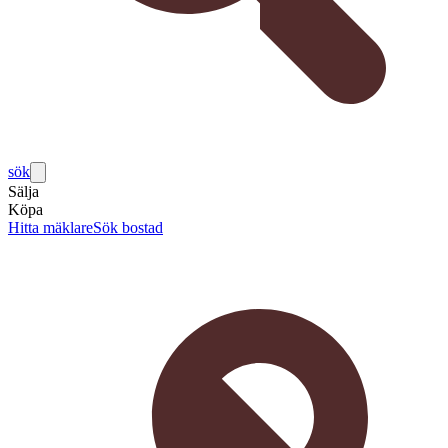
sök
Sälja
Köpa
Hitta mäklare
Sök bostad