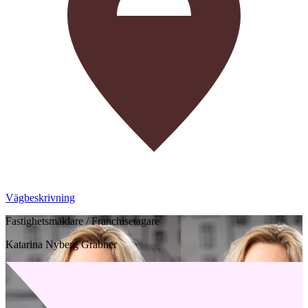
Vägbeskrivning
Fastighetsmäklare / Franchisetagare
Katarina Nyberg Grabner