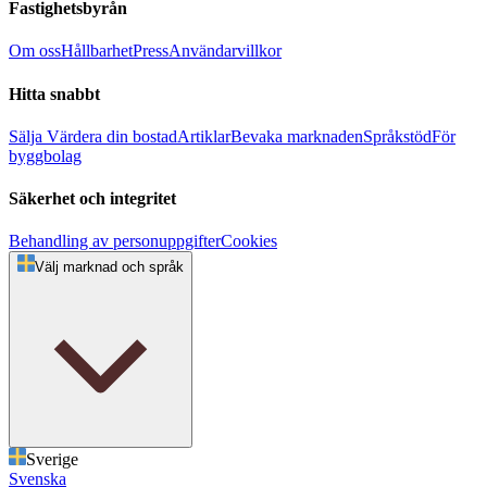
Fastighetsbyrån
Om oss
Hållbarhet
Press
Användarvillkor
Hitta snabbt
Sälja
Värdera din bostad
Artiklar
Bevaka marknaden
Språkstöd
För
byggbolag
Säkerhet och integritet
Behandling av personuppgifter
Cookies
Välj marknad och språk
Sverige
Svenska